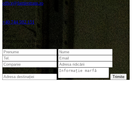
office@famirotrans.ro
Tel.
+40 744 592 151
Adresă
Campulung, str Negru Voda 130,
Arges, 115100, Romania
Trimite